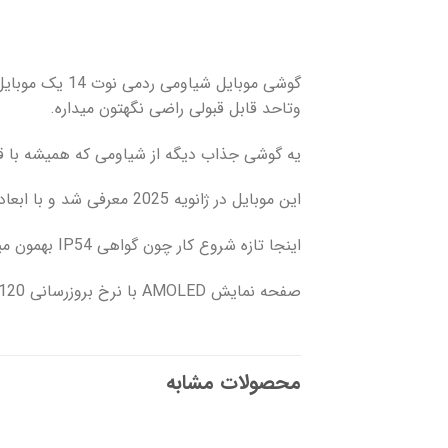
گوشی موبایل ش
وتاحد قابل قبولی راضی نگهتون میداره.
یه گوشی جذاب دیگه از شیاومی که همیشه با قی
این موبایل در ژانویه 2025 معرفی شد و با ابعاد 163.3*76.6*8.2 میلی متر و وزن 196.5 گرم وزن طراحی خیلی خوبی داره و راحت تو دست جا میشه.
اینجا تازه شروع کار چون گواهی IP54 بهمون میگه این گوشی دربرابر پاشش آب و گرد وغبار مقاوم.
صفحه نمایش AMOLED با نرخ بروزرسانی 120 هرتزی بهمراه روشنایی 1800 نیت یه شگفتی دیگه اس برا یه گوشی تو این بازه قیمت.
محصولات مشابه