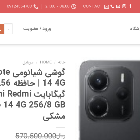
09124554708
08:00 - 21:00
CONTACT
جستجو
ورود / عضویت
شگاه
برای:
خانه
/
HOME
/
موبایل
گوشی ش
گیگابایت edmi
مشکی
570.500.000
ریال