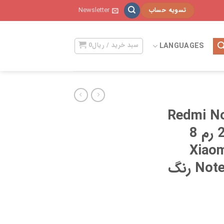
تسویه حساب
Newsletter
LANGUAGES
سبد خرید /
ریال
0
یائومی Redmi Note
14 4G | حافظه 256 رم 8
Xiaomi R
Note 14 4G 256/8 GB رنگ