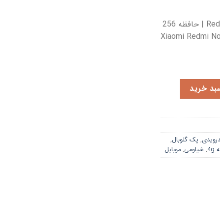
ت
:
گوشی شیائومی Redmi Note 14 4G | حافظه 256
Xiaomi Redmi Note 14 4
بد خرید
درویدی
,
پک گلوبال
,
4g
,
شیاومی
,
موبایل