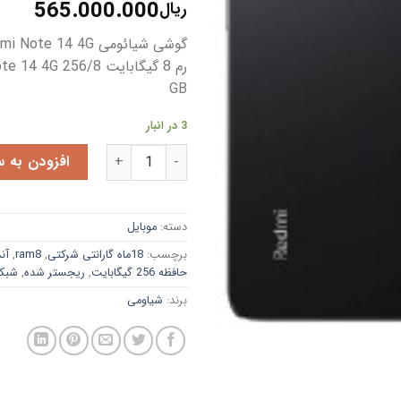
قیمت
قیم
565.000.000
ریال
اصلی:
فعلی
ریال570.500.000
ریال565.000.000.
رم 8 گیگابایت G 256/8
بود.
GB
3 در انبار
گوشی شیائومی Redmi Note 14 4G | حافظه 256 رم 8 گیگابایت Xiaomi Redmi Note 14 4G 256/8 GB رنگ مشکی عدد
افزودن به س
دسته:
موبایل
برچسب:
18ماه گارانتی شرکتی
,
ram8
,
آن
حافظه 256 گیگابایت
,
ریجستر شده
,
شبکه 
برند:
شیاومی