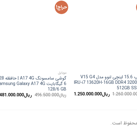
حراج!
موبایل
لپ تاپ 15.6 اینچی لنوو مدل V15 G4
IRU-i7 13620H-16GB DDR4 320
6 گیگابایت msung Galaxy A17 4G
512GB SS
128/6 GB
قیمت
قیمت
1.260.000.0
ریال
1.250.000.000
قیمت
ریال
496.500.000
ریال
481.000.000
اصلی:
فعلی:
اصلی:
ریال1.260.000.000
ریال1.250.000.000.
ریال496.500.000
بود.
بود.
 محفوظ است.