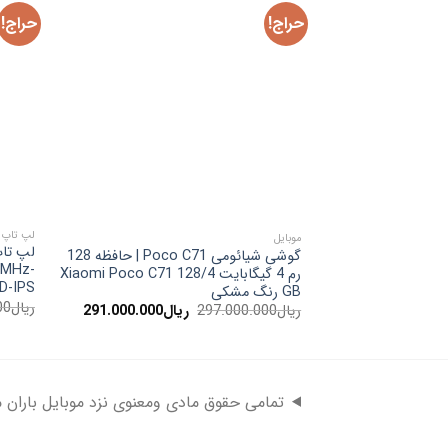
حراج!
حراج!
لپ تاپ
موبایل
گوشی شیائومی Poco C71 | حافظه 128
0MHz-
رم 4 گیگابایت Xiaomi Poco C71 128/4
D-IPS
GB رنگ مشکی
ریال
00
قیمت
قیمت
ریال
297.000.000
ریال
291.000.000
اصلی:
فعلی:
ریال297.000.000
ریال291.000.000.
بود.
تمامی حقوق مادی ومعنوی نزد موبایل باران