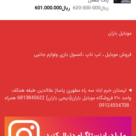
رنگ بنفش
قیمت
قیمت
ریال
620.000.000
ریال
601.000.000
اصلی:
فعلی:
ریال620.000.000
ریال601.000.000.
بود.
موبایل باران
فروش موبایل ، لپ تاپ ،کنسول بازی ولوازم جانبی
لرستان خرم اباد سه راه مطهری پاساژ علاالدین طبقه همکف
واحد ۲۱۰ فروشگاه موبایل باران(دیجی باران) 6813845622 همراه
: 09124554708