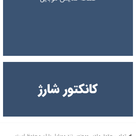
کانکتور شارژ
تمامی حقوق مادی ومعنوی نزد موبایل باران محفوظ است.